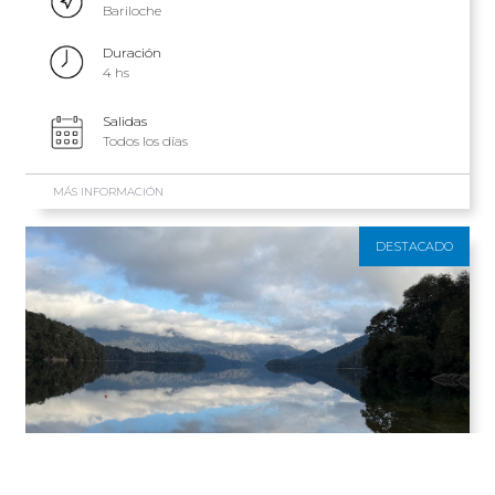
Bariloche
Duración
4 hs
Salidas
Todos los días
MÁS INFORMACIÓN