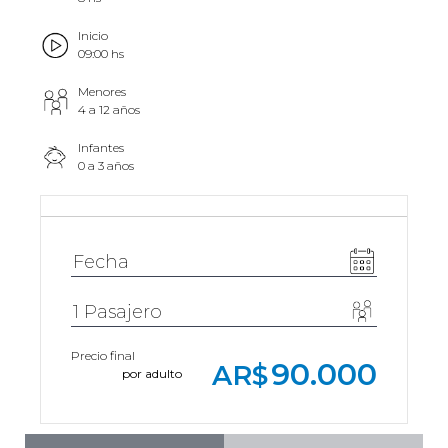
Inicio
09:00 hs
Menores
4 a 12 años
Infantes
0 a 3 años
Precio final
90.000
AR$
por adulto