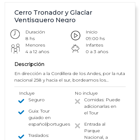
Cerro Tronador y Glaciar
Ventisquero Negro
Duración
Inicio
8 hs
09:00 hs
Menores
Infantes
4 a 12 años
0 a 3 años
Descripción
En dirección a la Cordillera de los Andes, por la ruta
nacional 258 y hacia el sur, bordeamos los
márgenes de los lagos Gutiérrez y Mascardi, y
llegamos al camino de ripio que nos deja en la
Incluye
No incluye
base del Cerro Tronador.
Seguro
Comidas: Puede
adicionarlas en
Guia: Tour
el Tour
guiado en
español/portugues
Entrada al
Parque
Traslados:
Nacional, a