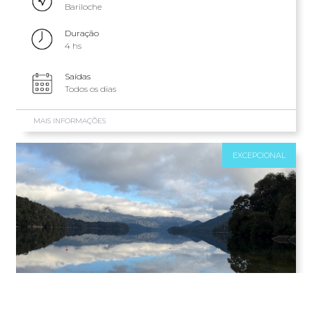
Bariloche
Duração
4 hs
Saídas
Todos os dias
MAIS INFORMAÇÕES