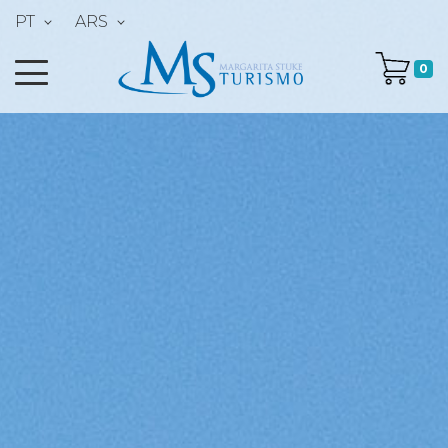
PT
ARS
0