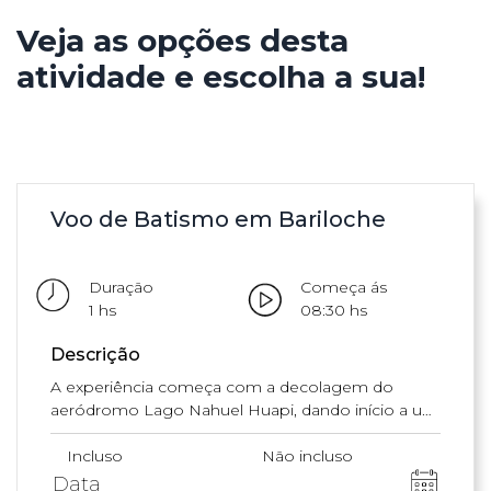
Veja as opções desta
atividade e escolha a sua!
Voo de Batismo em Bariloche
Duração
Começa ás
1 hs
08:30 hs
Descrição
A experiência começa com a decolagem do
aeródromo Lago Nahuel Huapi, dando início a um
percurso aéreo que permite descobrir a região a
partir de outra perspectiva. Ao longo do trajeto, é
Incluso
Não incluso
possível apreciar pontos de destaque como o