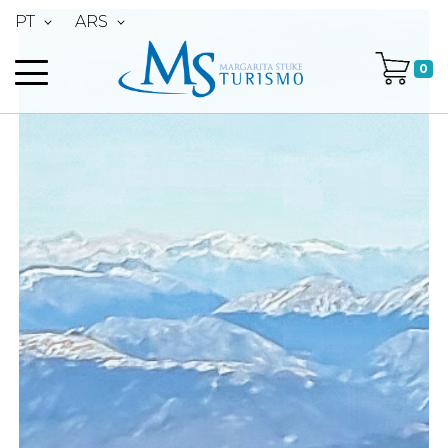
PT
ARS
0